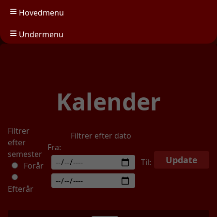
Hovedmenu
Undermenu
Kalender
Filtrer
Filtrer efter dato
efter
Fra:
semester
Update
Til:
Forår
Efterår