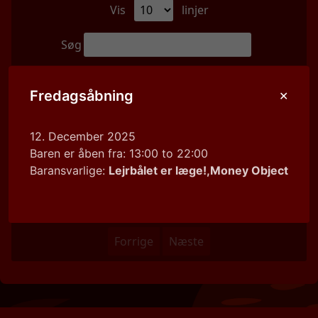
Vis
linjer
Søg
Tema
Dato
Baransvarlige
Fredagsåbning
Ingen data tilgængelige i tabellen
12. December 2025
Tema
Dato
Baransvarlige
Baren er åben fra: 13:00 to 22:00
Baransvarlige:
Lejrbålet er læge!,Money Object
Viser 0 til 0 af 0 linjer
0 kolonner valgt
0 celler valgt
Forrige
Næste