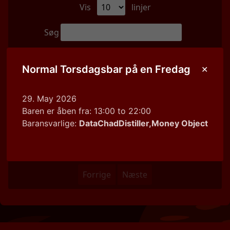
Vis
linjer
Søg
Tema
Dato
Baransvarlige
Normal Torsdagsbar på en Fredag
Ingen data tilgængelige i tabellen
29. May 2026
Tema
Dato
Baransvarlige
Baren er åben fra: 13:00 to 22:00
Baransvarlige:
DataChadDistiller,Money Object
Viser 0 til 0 af 0 linjer
0 kolonner valgt
0 celler valgt
Forrige
Næste