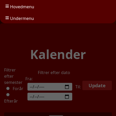
Hovedmenu
Undermenu
Kalender
Filtrer
Filtrer efter dato
efter
Fra:
semester
Update
Til:
Forår
Efterår